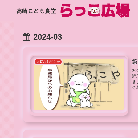
2024-03
第
大切なお知らせ
2
近
き
そ