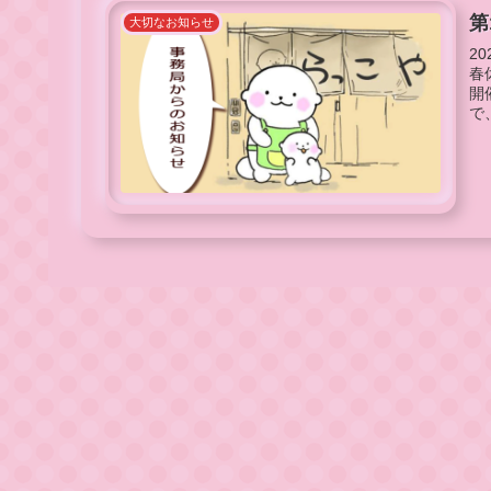
第
大切なお知らせ
2
春
開
で