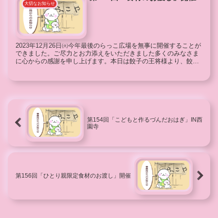
大切なお知らせ
2023年12月26日㈫今年最後のらっこ広場を無事に開催することが
できました。ご尽力とお力添えをいただきました多くのみなさま
に心からの感謝を申し上げます。本日は餃子の王将様より、餃子
弁当＆カルピスのご寄付をお預かりました。お弁当の...
第154回「こどもと作るづんだおはぎ」IN西
園寺
第156回「ひとり親限定食材のお渡し」開催