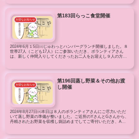
第183回らっこ食堂開催
大切なお知らせ
2024年6月１5日㈯じゅわっとハンバーグランチ開催しました。８
世帯27人（こども17人）にご参加いただき、ボランティアさん
は、新しく仲間入りしてくださったお二人をお迎えし９人の方々
にご尽力を頂戴しました。参加人数がコロナ渦以降初...
第196回蒸し野菜＆その他お渡
大切なお知らせ
し開催
2024年8月27日㈫本日は８人のボランティアさんにご尽力いただ
いて蒸し野菜の準備が整いました。ご近所のYさんとGさんから、
丹精されたお野菜を収穫し袋詰めまでしてご寄付いただき、A梨
園様には梨をご寄付いただきました。足を運んでくれ...