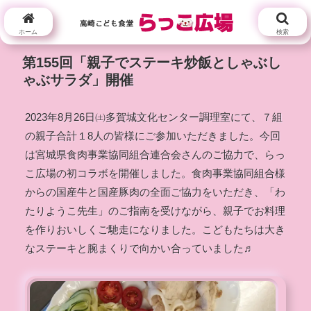
ホーム
検索
第155回「親子でステーキ炒飯としゃぶし
ゃぶサラダ」開催
2023年8月26日㈯多賀城文化センター調理室にて、７組
の親子合計１8人の皆様にご参加いただきました。今回
は宮城県食肉事業協同組合連合会さんのご協力で、らっ
こ広場の初コラボを開催しました。食肉事業協同組合様
からの国産牛と国産豚肉の全面ご協力をいただき、「わ
たりようこ先生」のご指南を受けながら、親子でお料理
を作りおいしくご馳走になりました。こどもたちは大き
なステーキと腕まくりで向かい合っていました♬