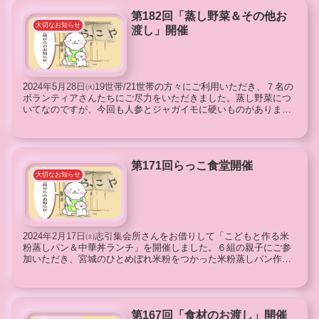
第182回「蒸し野菜＆その他お
大切なお知らせ
渡し」開催
2024年5月28日㈫19世帯/21世帯の方々にご利用いただき、７名の
ボランティアさんたちにご尽力をいただきました。蒸し野菜につ
いてなのですが、今回も人参とジャガイモに硬いものがありまし
た。心からお詫びを申し上げます。無料蒸し野菜...
第171回らっこ食堂開催
大切なお知らせ
2024年2月17日㈯志引集会所さんをお借りして「こどもと作る米
粉蒸しパン＆中華丼ランチ」を開催しました。６組の親子にご参
加いただき、宮城のひとめぼれ米粉をつかった米粉蒸しパン作り
をしてから、ボランティアさんたちがご用意くださった...
第167回「食材のお渡し」開催