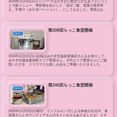
2024年11月16日㈯ハンバーグはさすがに飽きたかなあ？というこ
とで新メニュー、季節感を生かした「混ぜご飯、雪菜の海苔和
え、芋煮汁（みやぎバージョン）」にしてみました。雪菜はおひ
たしにして、水分をぎゅぎゅっと絞っていただき、さっ...
第208回らっこ食堂開催
開催状況
2024年12月21日㈯会場はみやぎ生協多賀城店さんをお借りして、
みやぎ生協塩釜栄町エリア委員さん、大代エリア委員さんにご協
賛いただき、クリスマスお楽しみ会をご準備いただきました。こ
どもたちにはお昼ご飯を食べた後、ビンゴゲームでハラハラし...
第240回らっこ食堂開催
開催状況
2025年11月23日日曜日 インフルエンザによる休校が出る中、参
加者さんとボランティアさんのキャンセルもありましたが、２６