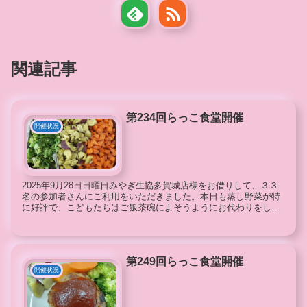
関連記事
第234回らっこ食堂開催
開催状況
2025年9月28日日曜日みやぎ生協多賀城店様をお借りして、３３
名の参加者さんにご利用をいただきました。本日も蒸し野菜が特
に好評で、こどもたちはご飯茶碗によそうようにお代わりをして
いました。お豆腐と葱のお味噌汁も好評で、お代わり分...
第249回らっこ食堂開催
開催状況